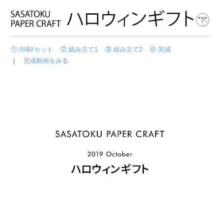
①.印刷/カット
②.組み立て1
③.組み立て2
④.完成
｜
完成動画をみる