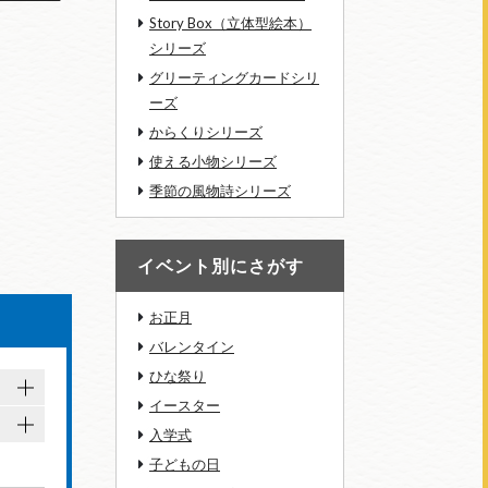
Story Box（立体型絵本）
シリーズ
グリーティングカードシリ
ーズ
からくりシリーズ
使える小物シリーズ
季節の風物詩シリーズ
イベント別にさがす
お正月
バレンタイン
ひな祭り
イースター
入学式
子どもの日