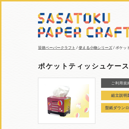
笹徳ペーパークラフト
/
使える小物シリーズ
/ ポケ
ポケットティッシュケース
ご利用規
組立説明
型紙ダウン