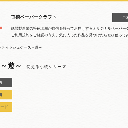
笹徳ペーパークラフト
ご
紙器製造業の笹徳印刷が自信を持ってお届けするオリジナルペーパー
ご利用規約をご確認のうえ、気に入った作品を見つけたらぜひ使って
ットティッシュケース～遊～
～遊～
使える小物シリーズ
約
図
ロード