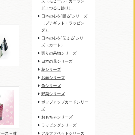
ズ（モビール・ガーラン
ド・つるし飾り）
日本の心を"贈る"シリーズ
（プチギフト・ラッピン
グ）
日本の心を"伝える"シリー
ズ（カード）
実りの果物シリーズ
日本の花シリーズ
花シリーズ
お面シリーズ
魚シリーズ
野菜シリーズ
ポップアップカードシリー
ズ
おもちゃシリーズ
ラッピングシリーズ
ケース～雅
アルファベットシリーズ