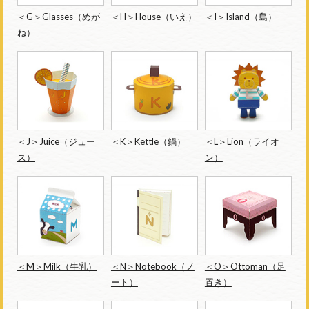
＜G＞Glasses（めが
＜H＞House（いえ）
＜I＞Island（島）
ね）
＜J＞Juice（ジュー
＜K＞Kettle（鍋）
＜L＞Lion（ライオ
ス）
ン）
＜M＞Milk（牛乳）
＜N＞Notebook（ノ
＜O＞Ottoman（足
ート）
置き）