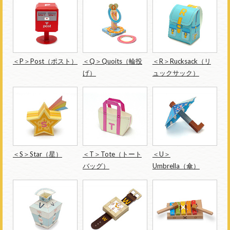
＜P＞Post（ポスト）
＜Q＞Quoits（輪投
＜R＞Rucksack（リ
げ）
ュックサック）
＜S＞Star（星）
＜T＞Tote（トート
＜U＞
バッグ）
Umbrella（傘）