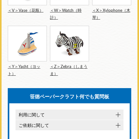
＜V＞Vase（花瓶）
＜W＞Watch（時
＜X＞Xylophone（木
計）
琴）
＜Y＞Yacht（ヨッ
＜Z＞Zebra（しまう
ト）
ま）