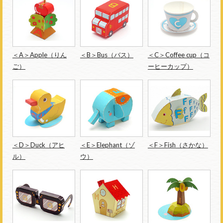
＜A＞Apple（りん
＜B＞Bus（バス）
＜C＞Coffee cup（コ
ご）
ーヒーカップ）
＜D＞Duck（アヒ
＜E＞Elephant（ゾ
＜F＞Fish（さかな）
ル）
ウ）