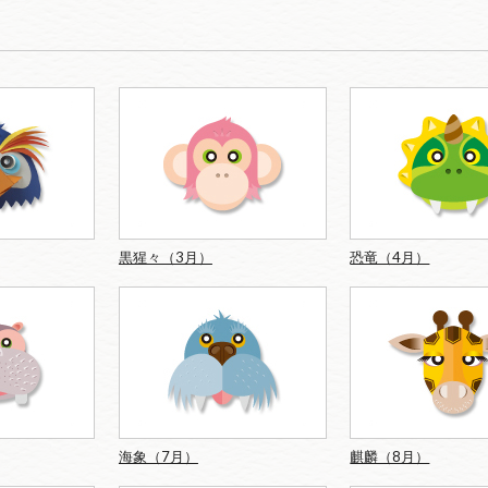
黒猩々（3月）
恐竜（4月）
海象（7月）
麒麟（8月）