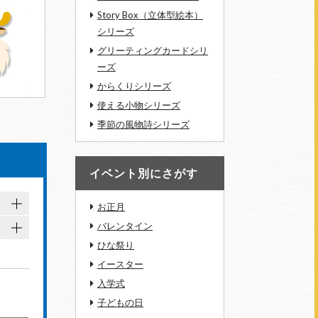
Story Box（立体型絵本）
シリーズ
グリーティングカードシリ
ーズ
からくりシリーズ
使える小物シリーズ
季節の風物詩シリーズ
イベント別にさがす
お正月
バレンタイン
ひな祭り
イースター
入学式
子どもの日