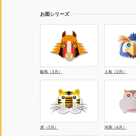
お面シリーズ
駿馬（1月）
人鳥（2月）
虎（5月）
河馬（6月）