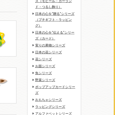
ズ（モビール・ガーラン
ド・つるし飾り）
日本の心を"贈る"シリーズ
（プチギフト・ラッピン
グ）
日本の心を"伝える"シリー
ズ（カード）
実りの果物シリーズ
日本の花シリーズ
花シリーズ
お面シリーズ
魚シリーズ
野菜シリーズ
ポップアップカードシリー
ズ
おもちゃシリーズ
ラッピングシリーズ
アルファベットシリーズ