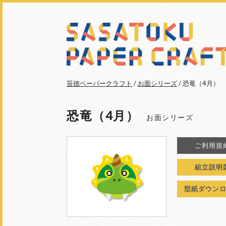
笹徳ペーパークラフト
/
お面シリーズ
/ 恐竜（4月）
恐竜（4月）
お面シリーズ
ご利用規
組立説明
型紙ダウン