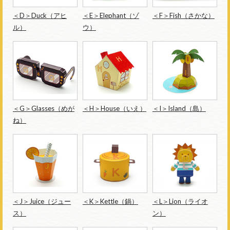
＜D＞Duck（アヒ
＜E＞Elephant（ゾ
＜F＞Fish（さかな）
ル）
ウ）
＜G＞Glasses（めが
＜H＞House（いえ）
＜I＞Island（島）
ね）
＜J＞Juice（ジュー
＜K＞Kettle（鍋）
＜L＞Lion（ライオ
ス）
ン）