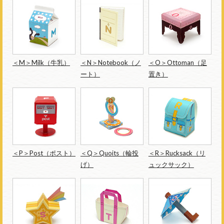
＜M＞Milk（牛乳）
＜N＞Notebook（ノ
＜O＞Ottoman（足
ート）
置き）
＜P＞Post（ポスト）
＜Q＞Quoits（輪投
＜R＞Rucksack（リ
げ）
ュックサック）