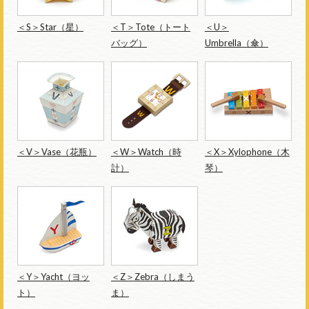
＜S＞Star（星）
＜T＞Tote（トート
＜U＞
バッグ）
Umbrella（傘）
＜V＞Vase（花瓶）
＜W＞Watch（時
＜X＞Xylophone（木
計）
琴）
＜Y＞Yacht（ヨッ
＜Z＞Zebra（しまう
ト）
ま）