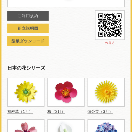
ご利用規約
組立説明図
型紙ダウンロード
作り方
日本の花シリーズ
福寿草（1月）
梅（2月）
蒲公英（3月）