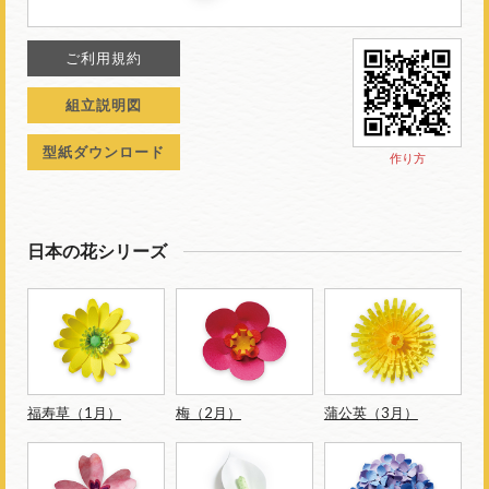
ご利用規約
組立説明図
型紙ダウンロード
作り方
日本の花シリーズ
福寿草（1月）
梅（2月）
蒲公英（3月）