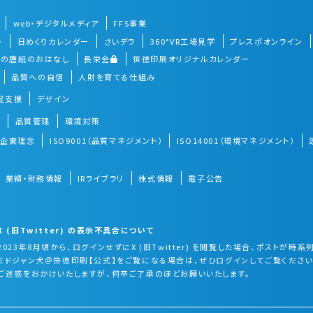
web・デジタルメディア
FFS事業
ト
日めくりカレンダー
さいデラ
360°VR工場見学
プレスポオンライン
」の唐紙のおはなし
長栄会
笹徳印刷オリジナルカレンダー
品質への自信
人財を育てる仕組み
促支援
デザイン
）
品質管理
環境対策
企業理念
ISO9001（品質マネジメント）
ISO14001（環境マネジメント）
業績・財務情報
IRライブラリ
株式情報
電子公告
X (旧Twitter) の表示不具合について
2023年8月頃から、ログインせずにX (旧Twitter) を閲覧した場合、ポスト
ミドジャン犬＠笹徳印刷【公式】をご覧になる場合は、ぜひログインしてご覧ください
ご迷惑をおかけいたしますが、何卒ご了承のほどお願いいたします。