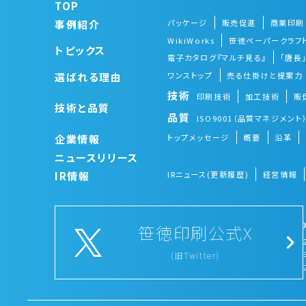
TOP
事例紹介
パッケージ
販売促進
商業印刷
WikiWorks
笹徳ペーパークラフ
トピックス
電子カタログ『マルチ見る』
「唐長
選ばれる理由
ワンストップ
売る仕掛けと提案力
技術
印刷技術
加工技術
販
技術と品質
品質
ISO9001（品質マネジメント
企業情報
トップメッセージ
概要
沿革
ニュースリリース
IR情報
IRニュース(更新履歴)
経営情報
笹徳印刷公式X
(旧Twitter)