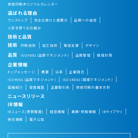
笹徳印刷オリジナルカレンダー
選ばれる理由
ワンストップ
売る仕掛けと提案力
品質への自信
人財を育てる仕組み
技術と品質
技術
印刷技術
加工技術
販促支援
デザイン
品質
ISO9001（品質マネジメント）
品質管理
環境対策
企業情報
トップメッセージ
概要
沿革
企業理念
ISO9001（品質マネジメント）
ISO14001（環境マネジメント）
設備紹介
受賞履歴
主要取引先
笹徳印刷の基本方針
ニュースリリース
IR情報
IRニュース(更新履歴)
経営情報
業績・財務情報
IRライブラリ
株式情報
電子公告