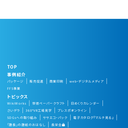
TOP
事例紹介
パッケージ
販売促進
商業印刷
web・デジタルメディア
FFS事業
トピックス
WikiWorks
笹徳ペーパークラフト
日めくりカレンダー
さいデラ
360°VR工場見学
プレスポオンライン
SDGsへの取り組み
ササエコ・パック
電子カタログ『マルチ見る』
「唐長」の唐紙のおはなし
長栄会