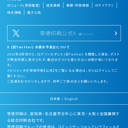
IRニュース(更新履歴)
経営情報
業績・財務情報
IRライブラリ
株式情報
電子公告
笹徳印刷公式X
(旧Twitter)
X (旧Twitter) の表示不具合について
2023年8月頃から、ログインせずにX (旧Twitter) を閲覧した場合、ポスト
が時系列順に表示されず、最近のポストも見られない状態が続いておりま
す。
ミドジャン犬＠笹徳印刷【公式】をご覧になる場合は、ぜひログインしてご
覧ください。
ご迷惑をおかけいたしますが、何卒ご了承のほどお願いいたします。
日本語
/
English
笹徳印刷は、愛知県・名古屋市を中心に東京・大阪と全国展開す
る総合印刷会社です。
笹徳印刷グループの使命は、コミュニケーションというフィールド