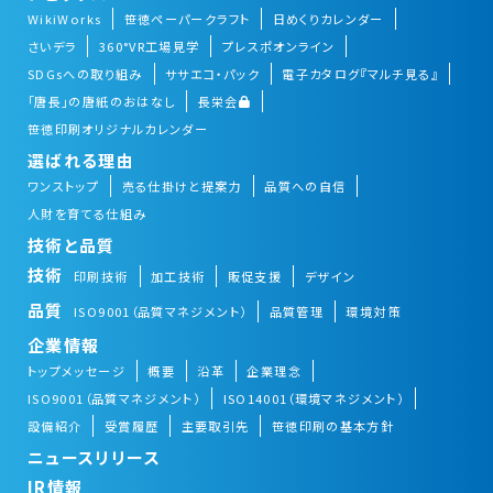
WikiWorks
笹徳ペーパークラフト
日めくりカレンダー
さいデラ
360°VR工場見学
プレスポオンライン
SDGsへの取り組み
ササエコ・パック
電子カタログ『マルチ見る』
「唐長」の唐紙のおはなし
長栄会
笹徳印刷オリジナルカレンダー
選ばれる理由
ワンストップ
売る仕掛けと提案力
品質への自信
人財を育てる仕組み
技術と品質
技術
印刷技術
加工技術
販促支援
デザイン
品質
ISO9001（品質マネジメント）
品質管理
環境対策
企業情報
トップメッセージ
概要
沿革
企業理念
ISO9001（品質マネジメント）
ISO14001（環境マネジメント）
設備紹介
受賞履歴
主要取引先
笹徳印刷の基本方針
ニュースリリース
IR情報