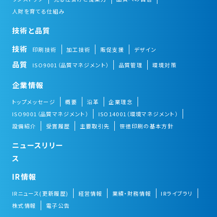
人財を育てる仕組み
技術と品質
技術
印刷技術
加工技術
販促支援
デザイン
品質
ISO9001（品質マネジメント）
品質管理
環境対策
企業情報
トップメッセージ
概要
沿革
企業理念
ISO9001（品質マネジメント）
ISO14001（環境マネジメント）
設備紹介
受賞履歴
主要取引先
笹徳印刷の基本方針
ニュースリリー
ス
IR情報
IRニュース(更新履歴)
経営情報
業績・財務情報
IRライブラリ
株式情報
電子公告