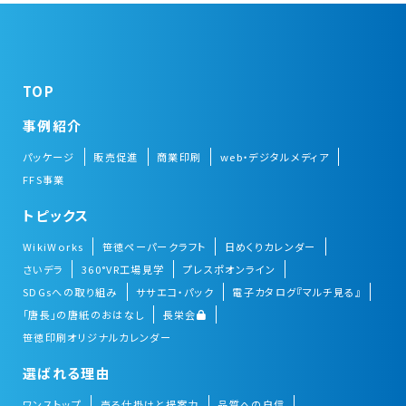
TOP
事例紹介
パッケージ
販売促進
商業印刷
web・デジタルメディア
FFS事業
トピックス
WikiWorks
笹徳ペーパークラフト
日めくりカレンダー
さいデラ
360°VR工場見学
プレスポオンライン
SDGsへの取り組み
ササエコ・パック
電子カタログ『マルチ見る』
「唐長」の唐紙のおはなし
長栄会
笹徳印刷オリジナルカレンダー
選ばれる理由
ワンストップ
売る仕掛けと提案力
品質への自信