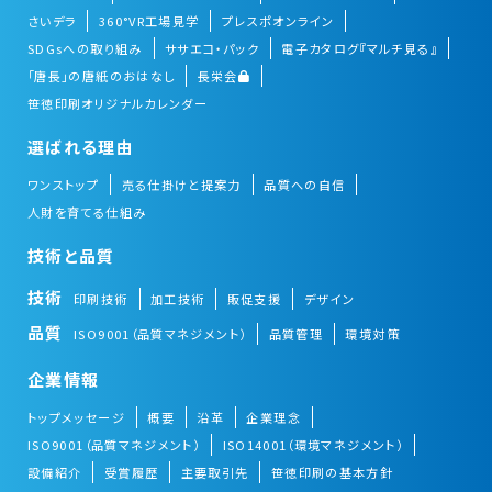
さいデラ
360°VR工場見学
プレスポオンライン
SDGsへの取り組み
ササエコ・パック
電子カタログ『マルチ見る』
「唐長」の唐紙のおはなし
長栄会
笹徳印刷オリジナルカレンダー
選ばれる理由
ワンストップ
売る仕掛けと提案力
品質への自信
人財を育てる仕組み
技術と品質
技術
印刷技術
加工技術
販促支援
デザイン
品質
ISO9001（品質マネジメント）
品質管理
環境対策
企業情報
トップメッセージ
概要
沿革
企業理念
ISO9001（品質マネジメント）
ISO14001（環境マネジメント）
設備紹介
受賞履歴
主要取引先
笹徳印刷の基本方針