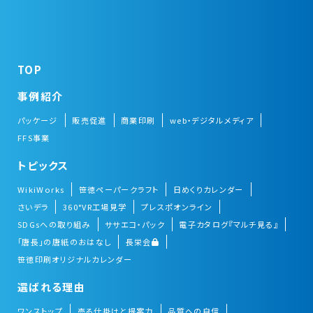
TOP
事例紹介
パッケージ
販売促進
商業印刷
web・デジタルメディア
FFS事業
トピックス
WikiWorks
笹徳ペーパークラフト
日めくりカレンダー
さいデラ
360°VR工場見学
プレスポオンライン
SDGsへの取り組み
ササエコ・パック
電子カタログ『マルチ見る』
「唐長」の唐紙のおはなし
長栄会
笹徳印刷オリジナルカレンダー
選ばれる理由
ワンストップ
売る仕掛けと提案力
品質への自信