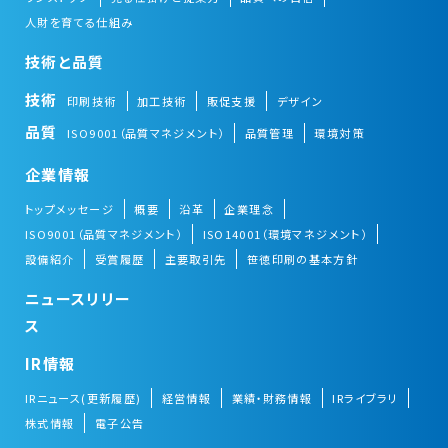
人財を育てる仕組み
技術と品質
技術
印刷技術
加工技術
販促支援
デザイン
品質
ISO9001（品質マネジメント）
品質管理
環境対策
企業情報
トップメッセージ
概要
沿革
企業理念
ISO9001（品質マネジメント）
ISO14001（環境マネジメント）
設備紹介
受賞履歴
主要取引先
笹徳印刷の基本方針
ニュースリリー
ス
IR情報
IRニュース(更新履歴)
経営情報
業績・財務情報
IRライブラリ
株式情報
電子公告